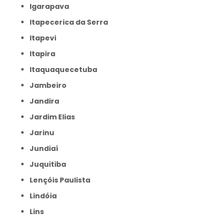
Igarapava
Itapecerica da Serra
Itapevi
Itapira
Itaquaquecetuba
Jambeiro
Jandira
Jardim Elias
Jarinu
Jundiaí
Juquitiba
Lençóis Paulista
Lindóia
Lins