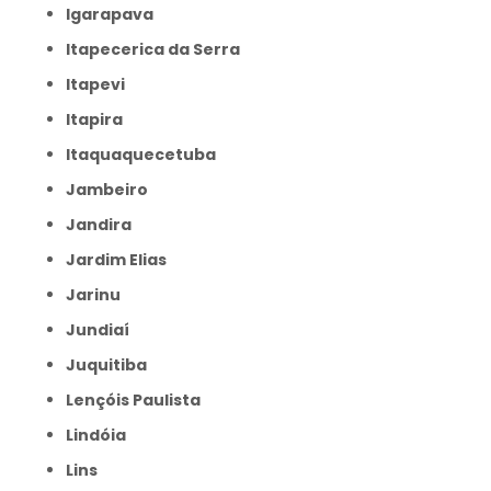
Igarapava
Itapecerica da Serra
Itapevi
Itapira
Itaquaquecetuba
Jambeiro
Jandira
Jardim Elias
Jarinu
Jundiaí
Juquitiba
Lençóis Paulista
Lindóia
Lins