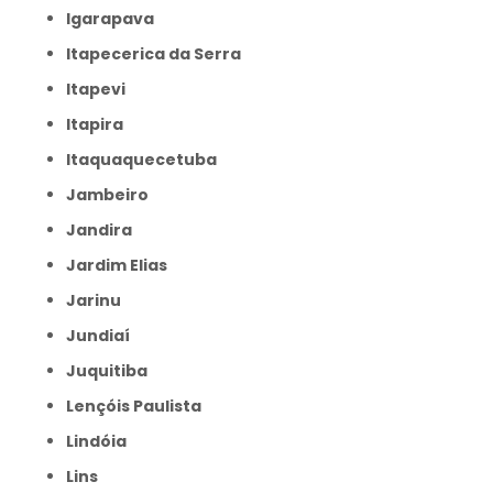
Igarapava
Itapecerica da Serra
Itapevi
Itapira
Itaquaquecetuba
Jambeiro
Jandira
Jardim Elias
Jarinu
Jundiaí
Juquitiba
Lençóis Paulista
Lindóia
Lins