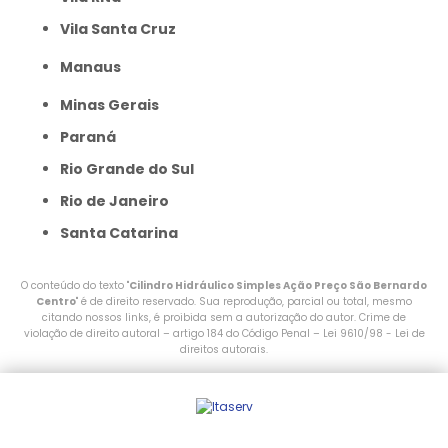
Vila Santa Cruz
Manaus
Minas Gerais
Paraná
Rio Grande do Sul
Rio de Janeiro
Santa Catarina
O conteúdo do texto "
Cilindro Hidráulico Simples Ação Preço São Bernardo
Centro
" é de direito reservado. Sua reprodução, parcial ou total, mesmo
citando nossos links, é proibida sem a autorização do autor. Crime de
violação de direito autoral – artigo 184 do Código Penal –
Lei 9610/98 - Lei de
direitos autorais
.