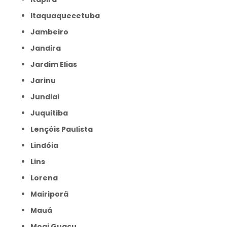
Itaquaquecetuba
Jambeiro
Jandira
Jardim Elias
Jarinu
Jundiaí
Juquitiba
Lençóis Paulista
Lindóia
Lins
Lorena
Mairiporã
Mauá
Mogi Guaçu