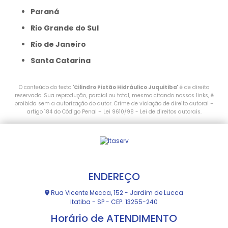
Paraná
Rio Grande do Sul
Rio de Janeiro
Santa Catarina
O conteúdo do texto "
Cilindro Pistão Hidráulico Juquitiba
" é de direito
reservado. Sua reprodução, parcial ou total, mesmo citando nossos links, é
proibida sem a autorização do autor. Crime de violação de direito autoral –
artigo 184 do Código Penal –
Lei 9610/98 - Lei de direitos autorais
.
ENDEREÇO
Rua Vicente Mecca, 152 - Jardim de Lucca
Itatiba - SP - CEP: 13255-240
Horário de ATENDIMENTO