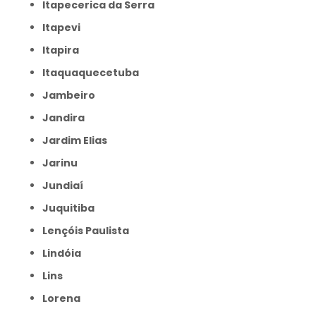
Itapecerica da Serra
Itapevi
Itapira
Itaquaquecetuba
Jambeiro
Jandira
Jardim Elias
Jarinu
Jundiaí
Juquitiba
Lençóis Paulista
Lindóia
Lins
Lorena