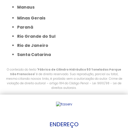
Manaus
Minas Gerais
Paraná
Rio Grande do Sul
Rio de Janeiro
Santa Catarina
O conteúdo do texto "
Fábrica de Cilindro Hidráulico 50 Toneladas Parque
São Franscisco
" é de direito reservado. Sua reprodução, parcial ou total,
mesmo citando nossos links, é proibida sem a autorização do autor. Crime de
violação de direito autoral – artigo 184 do Código Penal –
Lei 9610/98 - Lei de
direitos autorais
.
ENDEREÇO