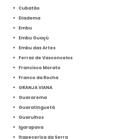
Cubatão
Diadema
Embu
Embu Guaçú
Embu das Artes
Ferraz de Vasconcelos
Francisco Morato
Franco da Rocha
GRANJA VIANA
Guararema
Guaratinguetá
Guarulhos
Igarapava
Itapecerica da Serra