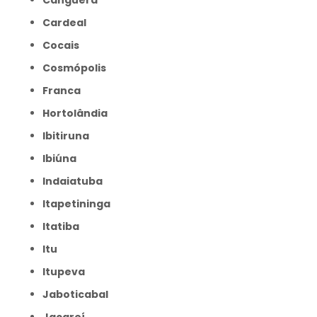
Canguera
Cardeal
Cocais
Cosmópolis
Franca
Hortolândia
Ibitiruna
Ibiúna
Indaiatuba
Itapetininga
Itatiba
Itu
Itupeva
Jaboticabal