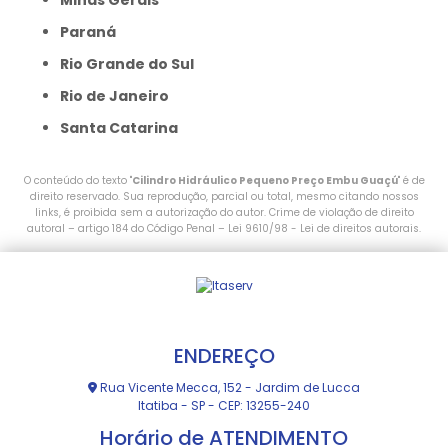
Minas Gerais
Paraná
Rio Grande do Sul
Rio de Janeiro
Santa Catarina
O conteúdo do texto "
Cilindro Hidráulico Pequeno Preço Embu Guaçú
" é de
direito reservado. Sua reprodução, parcial ou total, mesmo citando nossos
links, é proibida sem a autorização do autor. Crime de violação de direito
autoral – artigo 184 do Código Penal –
Lei 9610/98 - Lei de direitos autorais
.
ENDEREÇO
Rua Vicente Mecca, 152 - Jardim de Lucca
Itatiba - SP - CEP: 13255-240
Horário de ATENDIMENTO