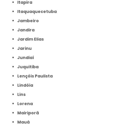
Itapira
Itaquaquecetuba
Jambeiro
Jandira
Jardim Elias
Jarinu
Jundiaí
Juquitiba
Lençóis Paulista
Lindóia
Lins
Lorena
Mairiporã
Mauá