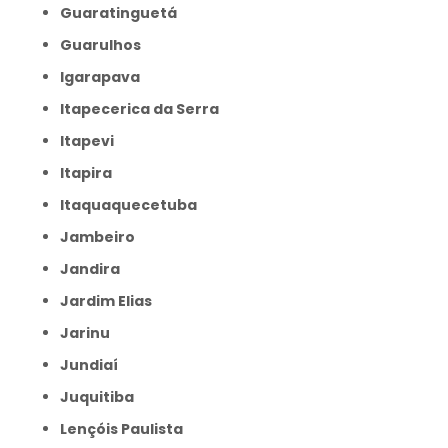
Guaratinguetá
Guarulhos
Igarapava
Itapecerica da Serra
Itapevi
Itapira
Itaquaquecetuba
Jambeiro
Jandira
Jardim Elias
Jarinu
Jundiaí
Juquitiba
Lençóis Paulista