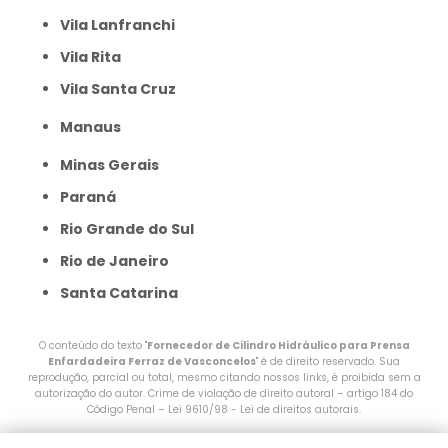
Vila Lanfranchi
Vila Rita
Vila Santa Cruz
Manaus
Minas Gerais
Paraná
Rio Grande do Sul
Rio de Janeiro
Santa Catarina
O conteúdo do texto "
Fornecedor de Cilindro Hidráulico para Prensa
Enfardadeira Ferraz de Vasconcelos
" é de direito reservado. Sua
reprodução, parcial ou total, mesmo citando nossos links, é proibida sem a
autorização do autor. Crime de violação de direito autoral – artigo 184 do
Código Penal –
Lei 9610/98 - Lei de direitos autorais
.