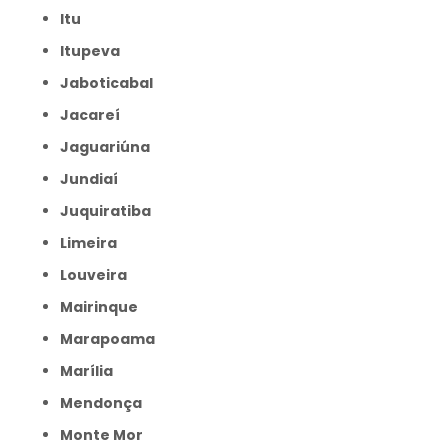
Itu
Itupeva
Jaboticabal
Jacareí
Jaguariúna
Jundiaí
Juquiratiba
Limeira
Louveira
Mairinque
Marapoama
Marília
Mendonça
Monte Mor