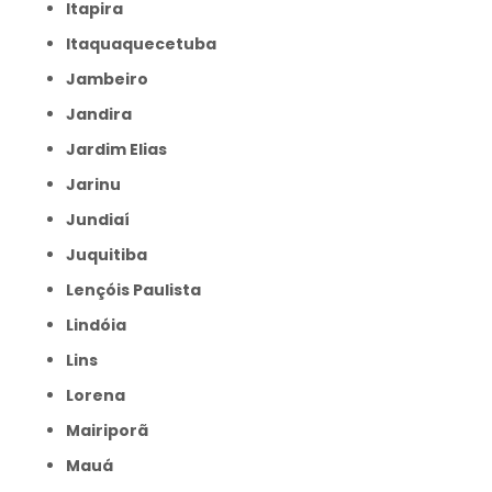
Itapira
Itaquaquecetuba
Jambeiro
Jandira
Jardim Elias
Jarinu
Jundiaí
Juquitiba
Lençóis Paulista
Lindóia
Lins
Lorena
Mairiporã
Mauá