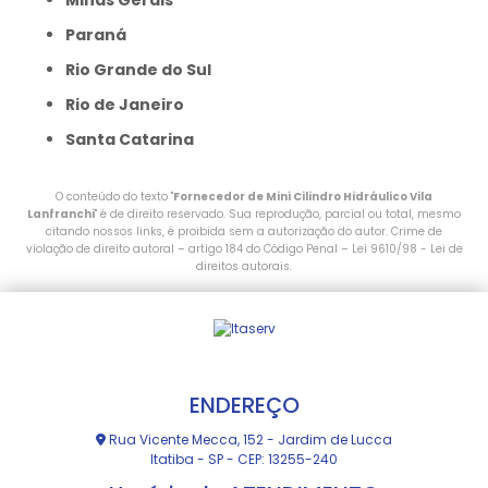
Minas Gerais
Paraná
Rio Grande do Sul
Rio de Janeiro
Santa Catarina
O conteúdo do texto "
Fornecedor de Mini Cilindro Hidráulico Vila
Lanfranchi
" é de direito reservado. Sua reprodução, parcial ou total, mesmo
citando nossos links, é proibida sem a autorização do autor. Crime de
violação de direito autoral – artigo 184 do Código Penal –
Lei 9610/98 - Lei de
direitos autorais
.
ENDEREÇO
Rua Vicente Mecca, 152 - Jardim de Lucca
Itatiba - SP - CEP: 13255-240