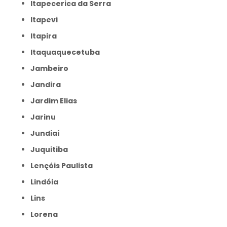
Itapecerica da Serra
Itapevi
Itapira
Itaquaquecetuba
Jambeiro
Jandira
Jardim Elias
Jarinu
Jundiaí
Juquitiba
Lençóis Paulista
Lindóia
Lins
Lorena