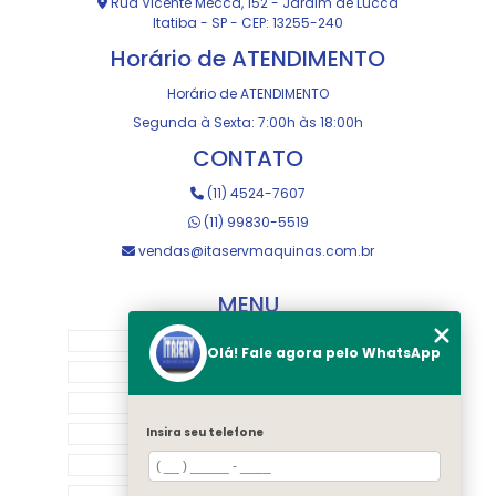
Rua Vicente Mecca, 152 - Jardim de Lucca
Itatiba - SP - CEP: 13255-240
Horário de ATENDIMENTO
Horário de ATENDIMENTO
Segunda à Sexta: 7:00h às 18:00h
CONTATO
(11) 4524-7607
(11) 99830-5519
vendas@itaservmaquinas.com.br
MENU
HOME
Olá! Fale agora pelo WhatsApp
SOBRE NOS
MANUTENÇÃO E USINAGEM
LOJA
Insira seu telefone
EQUIPAMENTOS
RASTREAMENTO