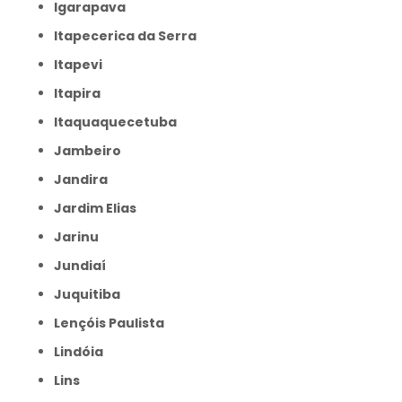
Igarapava
Itapecerica da Serra
Itapevi
Itapira
Itaquaquecetuba
Jambeiro
Jandira
Jardim Elias
Jarinu
Jundiaí
Juquitiba
Lençóis Paulista
Lindóia
Lins