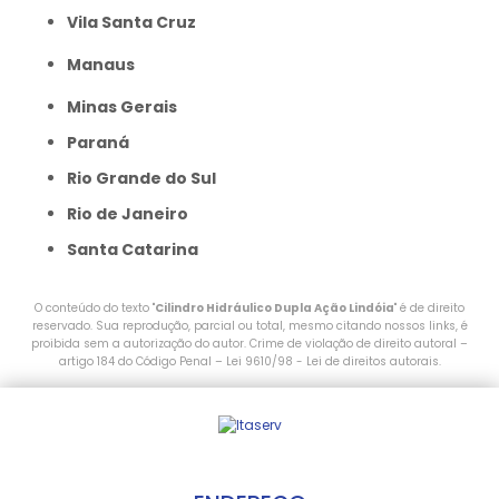
Vila Santa Cruz
Manaus
Minas Gerais
Paraná
Rio Grande do Sul
Rio de Janeiro
Santa Catarina
O conteúdo do texto "
Cilindro Hidráulico Dupla Ação Lindóia
" é de direito
reservado. Sua reprodução, parcial ou total, mesmo citando nossos links, é
proibida sem a autorização do autor. Crime de violação de direito autoral –
artigo 184 do Código Penal –
Lei 9610/98 - Lei de direitos autorais
.