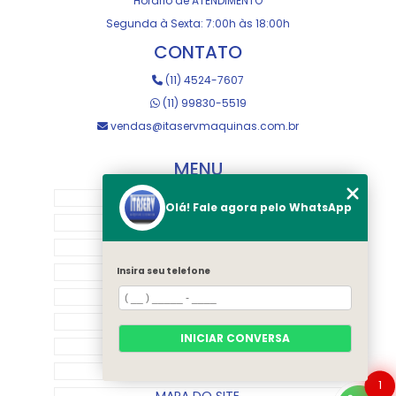
Horário de ATENDIMENTO
Segunda à Sexta: 7:00h às 18:00h
CONTATO
(11) 4524-7607
(11) 99830-5519
vendas@itaservmaquinas.com.br
MENU
HOME
Olá! Fale agora pelo WhatsApp
SOBRE NOS
MANUTENÇÃO E USINAGEM
LOJA
Insira seu telefone
EQUIPAMENTOS
RASTREAMENTO
INICIAR CONVERSA
CONTATO
CATEGORIAS
1
MAPA DO SITE