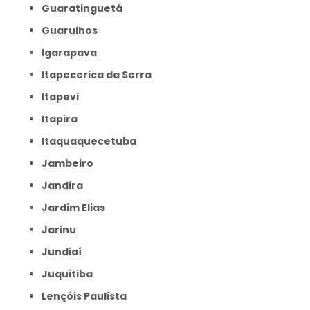
Guaratinguetá
Guarulhos
Igarapava
Itapecerica da Serra
Itapevi
Itapira
Itaquaquecetuba
Jambeiro
Jandira
Jardim Elias
Jarinu
Jundiaí
Juquitiba
Lençóis Paulista