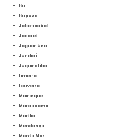
Itu
Itupeva
Jaboticabal
Jacareí
Jaguariúna
Jundiaí
Juquiratiba
Limeira
Louveira
Mairinque
Marapoama
Marília
Mendonça
Monte Mor