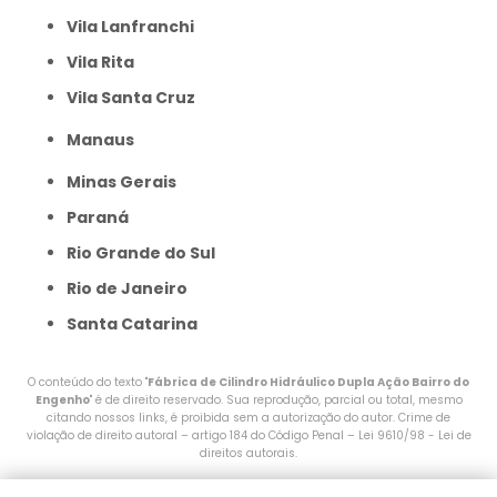
Vila Lanfranchi
Vila Rita
Vila Santa Cruz
Manaus
Minas Gerais
Paraná
Rio Grande do Sul
Rio de Janeiro
Santa Catarina
O conteúdo do texto "
Fábrica de Cilindro Hidráulico Dupla Ação Bairro do
Engenho
" é de direito reservado. Sua reprodução, parcial ou total, mesmo
citando nossos links, é proibida sem a autorização do autor. Crime de
violação de direito autoral – artigo 184 do Código Penal –
Lei 9610/98 - Lei de
direitos autorais
.