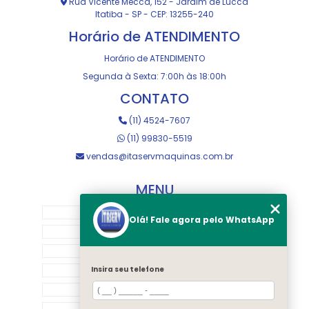
Rua Vicente Mecca, 152 - Jardim de Lucca
Itatiba - SP - CEP: 13255-240
Horário de ATENDIMENTO
Horário de ATENDIMENTO
Segunda à Sexta: 7:00h às 18:00h
CONTATO
(11) 4524-7607
(11) 99830-5519
vendas@itaservmaquinas.com.br
MENU
HOME
Olá! Fale agora pelo WhatsApp
SOBRE NOS
MANUTENÇÃO E USINAGEM
LOJA
Insira seu telefone
EQUIPAMENTOS
RASTREAMENTO