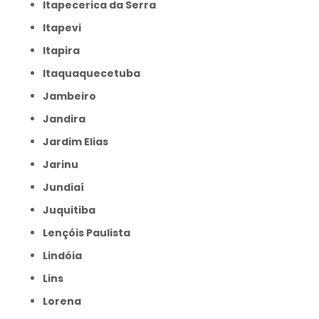
Itapecerica da Serra
Itapevi
Itapira
Itaquaquecetuba
Jambeiro
Jandira
Jardim Elias
Jarinu
Jundiaí
Juquitiba
Lençóis Paulista
Lindóia
Lins
Lorena