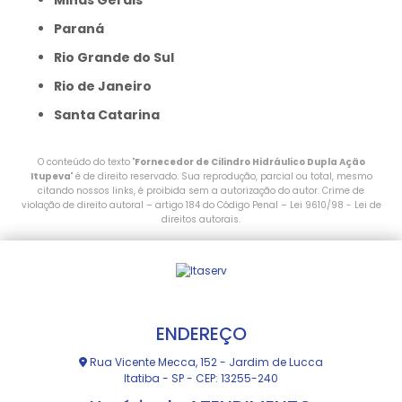
Minas Gerais
Paraná
Rio Grande do Sul
Rio de Janeiro
Santa Catarina
O conteúdo do texto "
Fornecedor de Cilindro Hidráulico Dupla Ação
Itupeva
" é de direito reservado. Sua reprodução, parcial ou total, mesmo
citando nossos links, é proibida sem a autorização do autor. Crime de
violação de direito autoral – artigo 184 do Código Penal –
Lei 9610/98 - Lei de
direitos autorais
.
ENDEREÇO
Rua Vicente Mecca, 152 - Jardim de Lucca
Itatiba - SP - CEP: 13255-240