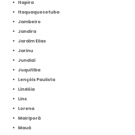
Itapira
Itaquaquecetuba
Jambeiro
Jandira
Jardim Elias
Jarinu
Jundiaí
Juquitiba
Lençóis Paulista
Lindóia
Lins
Lorena
Mairiporã
Mauá