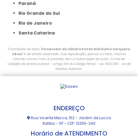
Paraná
Rio Grande do Sul
Rio de Janeiro
Santa Catarina
O conteúdo do texto "
Fornecedor de Cilindro Pistão Hidráulico Cerqueira
César
" é de direito reservado. Sua reprodução, parcial ou total, mesmo
citando nossos links, é proibida sem a autorização do autor. Crime de
violação de direito autoral – artigo 184 do Código Penal –
Lei 9610/98 - Lei de
direitos autorais
.
ENDEREÇO
Rua Vicente Mecca, 152 - Jardim de Lucca
Itatiba - SP - CEP: 13255-240
Horário de ATENDIMENTO