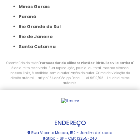
Minas Gerais
Paraná
Rio Grande do Sul
Rio de Janeiro
Santa Catarina
O conteúdo do texto "
Fornecedor de Cilindro Pistão Hidráulico Vila Batista
"
é de direito reservado. Sua reprodução, parcial ou total, mesmo citando
nossos links, é proibida sem a autorização do autor. Crime de violação de
direito autoral – artigo 184 do Código Penal –
Lei 9610/98 - Lei de direitos
autorais
.
ENDEREÇO
Rua Vicente Mecca, 152 - Jardim de Lucca
Itatiba - SP - CEP: 13255-240