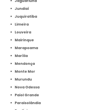
Jaguariúna
Jundiaí
Juquiratiba
Limeira
Louveira
Mairinque
Marapoama
Marília
Mendonça
Monte Mor
Murundu
Nova Odessa
Paiol Grande
Paraisolândia