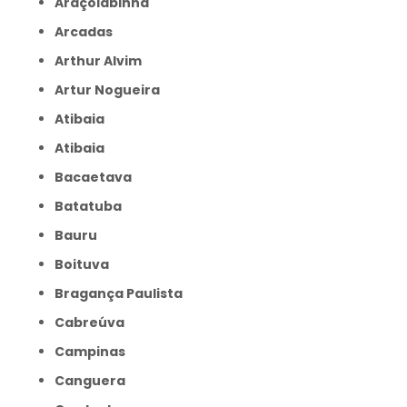
Araçoiabinha
Arcadas
Arthur Alvim
Artur Nogueira
Atibaia
Atibaia
Bacaetava
Batatuba
Bauru
Boituva
Bragança Paulista
Cabreúva
Campinas
Canguera