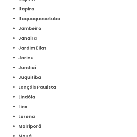
Itapira
Itaquaquecetuba
Jambeiro
Jandira
Jardim Elias
Jarinu
Jundiaí
Juquitiba
Lençóis Paulista
Lindóia
Lins
Lorena
Mairiporã
Mauá