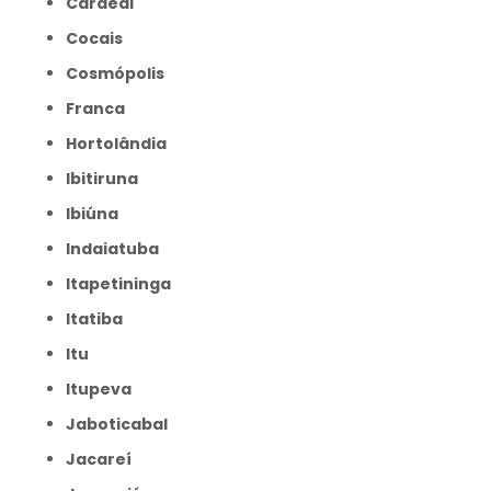
Cardeal
Cocais
Cosmópolis
Franca
Hortolândia
Ibitiruna
Ibiúna
Indaiatuba
Itapetininga
Itatiba
Itu
Itupeva
Jaboticabal
Jacareí