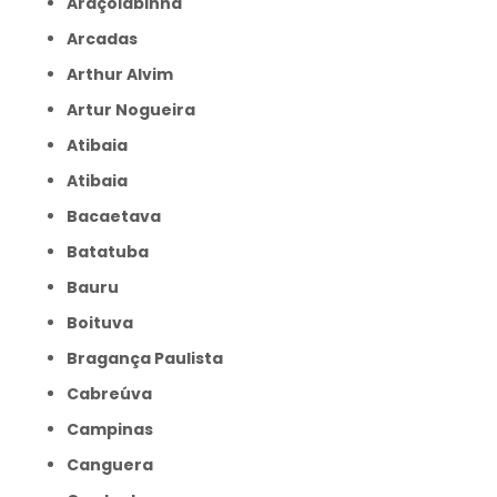
Araçoiabinha
Arcadas
Arthur Alvim
Artur Nogueira
Atibaia
Atibaia
Bacaetava
Batatuba
Bauru
Boituva
Bragança Paulista
Cabreúva
Campinas
Canguera