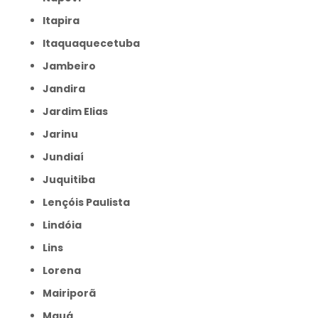
Itapira
Itaquaquecetuba
Jambeiro
Jandira
Jardim Elias
Jarinu
Jundiaí
Juquitiba
Lençóis Paulista
Lindóia
Lins
Lorena
Mairiporã
Mauá