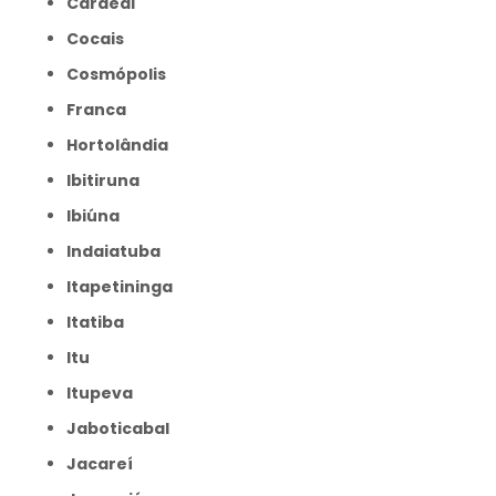
Cardeal
Cocais
Cosmópolis
Franca
Hortolândia
Ibitiruna
Ibiúna
Indaiatuba
Itapetininga
Itatiba
Itu
Itupeva
Jaboticabal
Jacareí