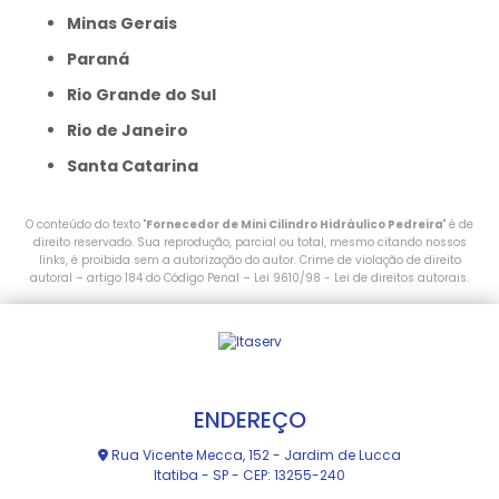
Minas Gerais
Paraná
Rio Grande do Sul
Rio de Janeiro
Santa Catarina
O conteúdo do texto "
Fornecedor de Mini Cilindro Hidráulico Pedreira
" é de
direito reservado. Sua reprodução, parcial ou total, mesmo citando nossos
links, é proibida sem a autorização do autor. Crime de violação de direito
autoral – artigo 184 do Código Penal –
Lei 9610/98 - Lei de direitos autorais
.
ENDEREÇO
Rua Vicente Mecca, 152 - Jardim de Lucca
Itatiba - SP - CEP: 13255-240