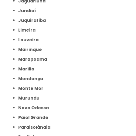
Jaguariúna
Jundiaí
Juquiratiba
Limeira
Louveira
Mairinque
Marapoama
Marília
Mendonça
Monte Mor
Murundu
Nova Odessa
Paiol Grande
Paraisolândia