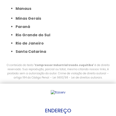
Manaus
Minas Gerais
Paraná
Rio Grande do Sul
Rio de Janeiro
Santa Catarina
O conteúdo do texto "
Compressor Industrial Usado Juquitiba
" é de direito
reservado. Sua reprodução, parcial ou total, mesmo citando nossos links, é
proibida sem a autorização do autor. Crime de violação de direito autoral –
artigo 184 do Código Penal –
Lei 9610/98 - Lei de direitos autorais
.
ENDEREÇO