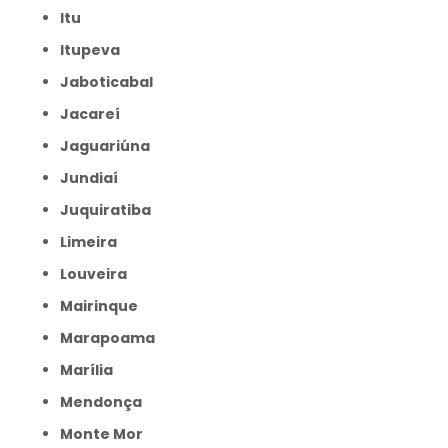
Itu
Itupeva
Jaboticabal
Jacareí
Jaguariúna
Jundiaí
Juquiratiba
Limeira
Louveira
Mairinque
Marapoama
Marília
Mendonça
Monte Mor