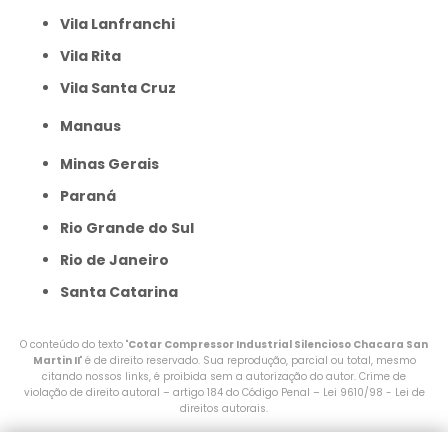
Vila Lanfranchi
Vila Rita
Vila Santa Cruz
Manaus
Minas Gerais
Paraná
Rio Grande do Sul
Rio de Janeiro
Santa Catarina
O conteúdo do texto "
Cotar Compressor Industrial Silencioso Chacara San
Martin II
" é de direito reservado. Sua reprodução, parcial ou total, mesmo
citando nossos links, é proibida sem a autorização do autor. Crime de
violação de direito autoral – artigo 184 do Código Penal –
Lei 9610/98 - Lei de
direitos autorais
.