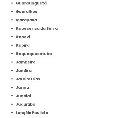
Guaratinguetá
Guarulhos
Igarapava
Itapecerica da Serra
Itapevi
Itapira
Itaquaquecetuba
Jambeiro
Jandira
Jardim Elias
Jarinu
Jundiaí
Juquitiba
Lençóis Paulista