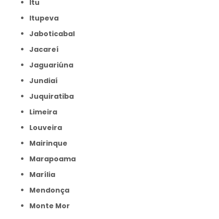
Itu
Itupeva
Jaboticabal
Jacareí
Jaguariúna
Jundiaí
Juquiratiba
Limeira
Louveira
Mairinque
Marapoama
Marília
Mendonça
Monte Mor