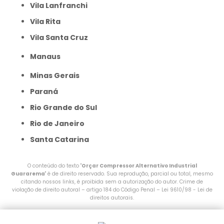
Vila Lanfranchi
Vila Rita
Vila Santa Cruz
Manaus
Minas Gerais
Paraná
Rio Grande do Sul
Rio de Janeiro
Santa Catarina
O conteúdo do texto "
Orçar Compressor Alternativo Industrial
Guararema
" é de direito reservado. Sua reprodução, parcial ou total, mesmo
citando nossos links, é proibida sem a autorização do autor. Crime de
violação de direito autoral – artigo 184 do Código Penal –
Lei 9610/98 - Lei de
direitos autorais
.