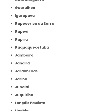
Guarulhos
Igarapava
Itapecerica da Serra
Itapevi
Itapira
Itaquaquecetuba
Jambeiro
Jandira
Jardim Elias
Jarinu
Jundiaí
Juquitiba
Lençóis Paulista
Lindóia