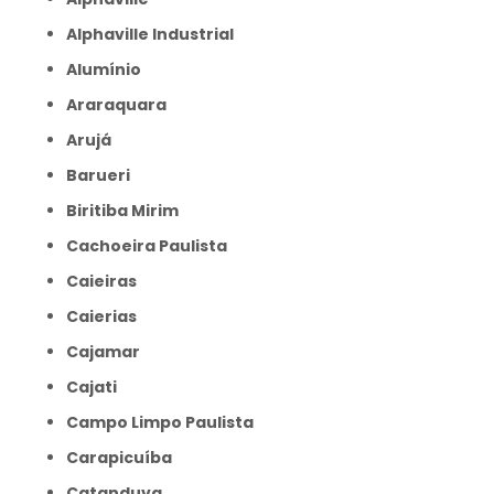
Alphaville Industrial
Alumínio
Araraquara
Arujá
Barueri
Biritiba Mirim
Cachoeira Paulista
Caieiras
Caierias
Cajamar
Cajati
Campo Limpo Paulista
Carapicuíba
Catanduva