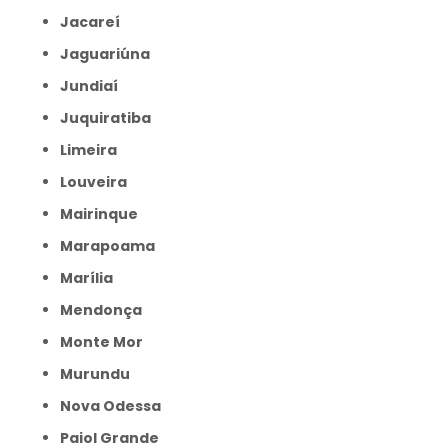
Jacareí
Jaguariúna
Jundiaí
Juquiratiba
Limeira
Louveira
Mairinque
Marapoama
Marília
Mendonça
Monte Mor
Murundu
Nova Odessa
Paiol Grande