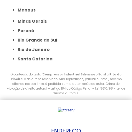
Manaus
Minas Gerais
Paraná
Rio Grande do Sul
Rio de Janeiro
Santa Catarina
O conteúdo do texto "
Compressor Industrial Silencioso Santa Rita do
Ribeira
" é de direito reservado. Sua reprodução, parcial ou total, mesmo
citando nossos links, é proibida sem a autorização do autor. Crime de
violação de direito autoral – artigo 184 do Código Penal –
Lei 9610/98 - Lei de
direitos autorais
.
ENDEREÇO