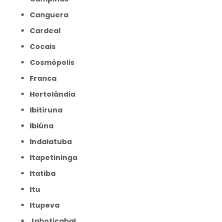
Canguera
Cardeal
Cocais
Cosmópolis
Franca
Hortolândia
Ibitiruna
Ibiúna
Indaiatuba
Itapetininga
Itatiba
Itu
Itupeva
Jaboticabal