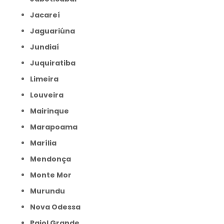
Jacareí
Jaguariúna
Jundiaí
Juquiratiba
Limeira
Louveira
Mairinque
Marapoama
Marília
Mendonça
Monte Mor
Murundu
Nova Odessa
Paiol Grande