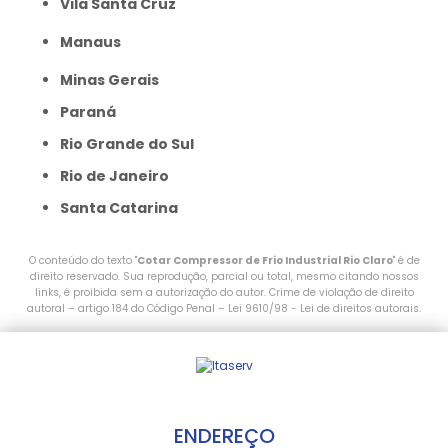
Vila Santa Cruz
Manaus
Minas Gerais
Paraná
Rio Grande do Sul
Rio de Janeiro
Santa Catarina
O conteúdo do texto "
Cotar Compressor de Frio Industrial Rio Claro
" é de
direito reservado. Sua reprodução, parcial ou total, mesmo citando nossos
links, é proibida sem a autorização do autor. Crime de violação de direito
autoral – artigo 184 do Código Penal –
Lei 9610/98 - Lei de direitos autorais
.
ENDEREÇO