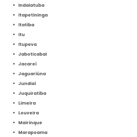
Indaiatuba
Itapetininga
Itatiba
Itu
Itupeva
Jaboticabal
Jacareí
Jaguariúna
Jundiaí
Juquiratiba
Limeira
Louveira
Mairinque
Marapoama